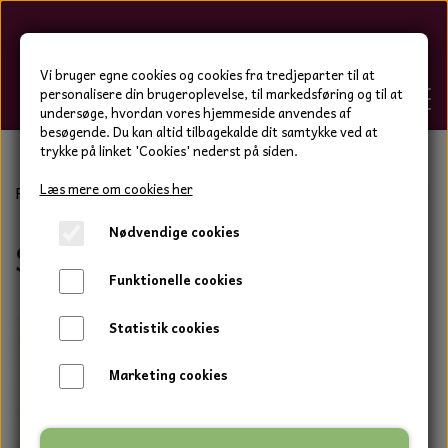
Hygge-Liv
Vi bruger egne cookies og cookies fra tredjeparter til at
personalisere din brugeroplevelse, til markedsføring og til at
undersøge, hvordan vores hjemmeside anvendes af
besøgende. Du kan altid tilbagekalde dit samtykke ved at
trykke på linket 'Cookies' nederst på siden.
FORSIDE
Læs mere om cookies her
Forside
Bolig og have
Keramik tal og bogstaver
Sevill
Nødvendige cookies
WEBSHOP
Sevilla
BOLIG OG HAVE
Funktionelle cookies
HJEMMESKO OG TØJ
DUFTBLOKKE OG TILBEHØR
HJEMMESKO OG TØJ
Statistik cookies
HJEMMESKO
SPOT VARER
DUFT BLOKKE
HJEMMESKO
RESTSALG
VINDSPIL
Marketing cookies
LÆDER BÆLTER - TASKER - CAPS
SKIND & HYNDER
LAMMESKIND OG SÆDEHYNDER
TERMOSTRØMPER LEGGINGS
ILLUMINO VINDSPIL
KERAMIK BLOMSTER
KERAMIK FADE
MAMMOTH
TERMOSTRØMPER LEGGINGS
STRØMPEBUKSER
GOTLAND LAMMESKIND