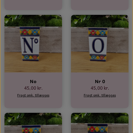
NOTES OG GÆSTEBØGER
CANDLE HOUSES
GLAS DECOR
DUFTBLOKKE OG TILBEHØR
KERAMIK BLOMSTER
No
Nr 0
45,00 kr.
45,00 kr.
Fragt omk. tillægges
Fragt omk. tillægges