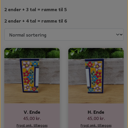
GLAS KUGLER
TIL BOLIG
2 ender + 3 tal = ramme til 5
GLAS KRYSTALLER OG ORNAMENTER
2 ender + 4 tal = ramme til 6
KERAMIK BLOMSTER
MAD OG HYGGE
DUFT BLOKKE
VINDSPIL
LAMPESKÆRME TIL VINGLAS
HAMAM HÅNDKLÆDER
KERAMIK HUSNUMRE
HAVE PYNT
V. Ende
H. Ende
45,00 kr.
45,00 kr.
DUFTLYS
Fragt omk. tillægges
Fragt omk. tillægges