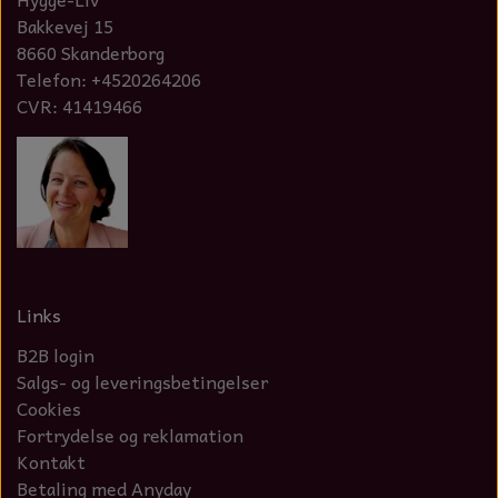
Bakkevej 15
NOTES OG GÆSTEBØGER
8660 Skanderborg
CANDLE HOUSES
Telefon: +4520264206
CVR: 41419466
GLAS DECOR
DUFTBLOKKE OG TILBEHØR
KERAMIK BLOMSTER
Links
B2B login
Salgs- og leveringsbetingelser
Cookies
Fortrydelse og reklamation
Kontakt
Betaling med Anyday