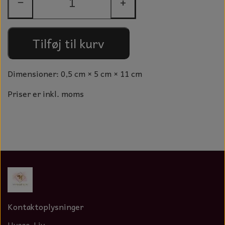
−
+
GLAS KUGLER
TIL BOLIG
GLAS KRYSTALLER OG ORNAMENTER
KERAMIK BLOMSTER
Tilføj til kurv
MAD OG HYGGE
Dimensioner: 0,5 cm × 5 cm × 11 cm
DUFT BLOKKE
Priser er inkl. moms
VINDSPIL
LAMPESKÆRME TIL VINGLAS
HAMAM HÅNDKLÆDER
KERAMIK HUSNUMRE
HAVE PYNT
Kontaktoplysninger
DUFTLYS
Hygge-Liv