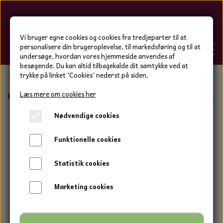
Hygge-Liv
Vi bruger egne cookies og cookies fra tredjeparter til at
personalisere din brugeroplevelse, til markedsføring og til at
undersøge, hvordan vores hjemmeside anvendes af
besøgende. Du kan altid tilbagekalde dit samtykke ved at
trykke på linket 'Cookies' nederst på siden.
FORSIDE
Læs mere om cookies her
Forside
Bolig og have
Keramik tal og bogstaver
Sevill
Nødvendige cookies
WEBSHOP
BOLIG OG HAVE
Funktionelle cookies
HJEMMESKO OG TØJ
DUFTBLOKKE OG TILBEHØR
HJEMMESKO OG TØJ
Statistik cookies
HJEMMESKO
SPOT VARER
DUFT BLOKKE
HJEMMESKO
RESTSALG
VINDSPIL
Marketing cookies
LÆDER BÆLTER - TASKER - CAPS
SKIND & HYNDER
LAMMESKIND OG SÆDEHYNDER
TERMOSTRØMPER LEGGINGS
ILLUMINO VINDSPIL
KERAMIK BLOMSTER
KERAMIK FADE
MAMMOTH
TERMOSTRØMPER LEGGINGS
STRØMPEBUKSER
GOTLAND LAMMESKIND