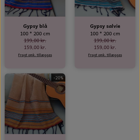
GLAS KUGLER
TIL BOLIG
GLAS KRYSTALLER OG ORNAMENTER
KERAMIK BLOMSTER
Gypsy blå
Gypsy salvie
100 * 200 cm
100 * 200 cm
MAD OG HYGGE
199,00 kr.
199,00 kr.
159,00 kr.
159,00 kr.
DUFT BLOKKE
Fragt omk. tillægges
Fragt omk. tillægges
VINDSPIL
-20%
LAMPESKÆRME TIL VINGLAS
HAMAM HÅNDKLÆDER
KERAMIK HUSNUMRE
HAVE PYNT
DUFTLYS