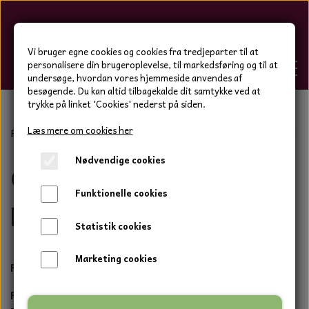
Hygge-Liv
Vi bruger egne cookies og cookies fra tredjeparter til at
personalisere din brugeroplevelse, til markedsføring og til at
undersøge, hvordan vores hjemmeside anvendes af
besøgende. Du kan altid tilbagekalde dit samtykke ved at
trykke på linket 'Cookies' nederst på siden.
FORSIDE
Læs mere om cookies her
Forside
Bolig og have
Hammam håndklæder
Gypsy XL
Nødvendige cookies
WEBSHOP
Gypsy XL hammam
BOLIG OG HAVE
Funktionelle cookies
HJEMMESKO OG TØJ
badehåndklæder
DUFTBLOKKE OG TILBEHØR
HJEMMESKO OG TØJ
Statistik cookies
HJEMMESKO
SPOT VARER
DUFT BLOKKE
HJEMMESKO
RESTSALG
VINDSPIL
Marketing cookies
LÆDER BÆLTER - TASKER - CAPS
Fouta Playa Gypsy – Bohemeånd og livlige farver
SKIND & HYNDER
LAMMESKIND OG SÆDEHYNDER
TERMOSTRØMPER LEGGINGS
ILLUMINO VINDSPIL
KERAMIK BLOMSTER
KERAMIK FADE
MAMMOTH
TERMOSTRØMPER LEGGINGS
Fordyb dig i den bohemeagtige verden med Gypsy
STRØMPEBUKSER
GOTLAND LAMMESKIND