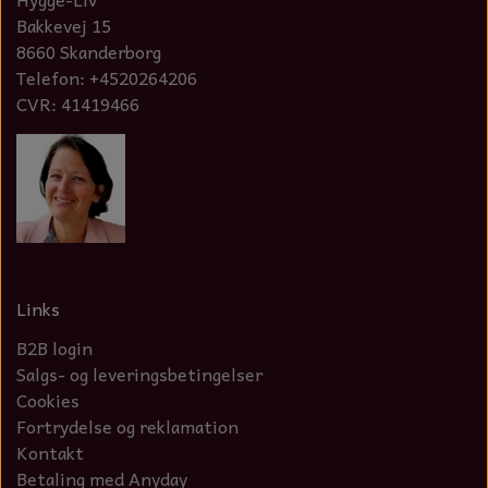
Bakkevej 15
NOTES OG GÆSTEBØGER
8660 Skanderborg
CANDLE HOUSES
Telefon: +4520264206
CVR: 41419466
GLAS DECOR
DUFTBLOKKE OG TILBEHØR
KERAMIK BLOMSTER
Links
B2B login
Salgs- og leveringsbetingelser
Cookies
Fortrydelse og reklamation
Kontakt
Betaling med Anyday