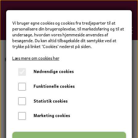
Hygge-Liv
Vi bruger egne cookies og cookies fra tredjeparter til at
personalisere din brugeroplevelse, til markedsføring og til at
undersøge, hvordan vores hjemmeside anvendes af
besøgende. Du kan altid tilbagekalde dit samtykke ved at
trykke på linket 'Cookies' nederst på siden.
FORSIDE
Læs mere om cookies her
Forside
Bolig og have
Keramik tal og bogstaver
Sevill
Nødvendige cookies
WEBSHOP
BOLIG OG HAVE
Funktionelle cookies
HJEMMESKO OG TØJ
DUFTBLOKKE OG TILBEHØR
HJEMMESKO OG TØJ
Statistik cookies
HJEMMESKO
SPOT VARER
DUFT BLOKKE
HJEMMESKO
RESTSALG
VINDSPIL
Marketing cookies
LÆDER BÆLTER - TASKER - CAPS
SKIND & HYNDER
LAMMESKIND OG SÆDEHYNDER
TERMOSTRØMPER LEGGINGS
ILLUMINO VINDSPIL
KERAMIK BLOMSTER
KERAMIK FADE
MAMMOTH
TERMOSTRØMPER LEGGINGS
STRØMPEBUKSER
GOTLAND LAMMESKIND