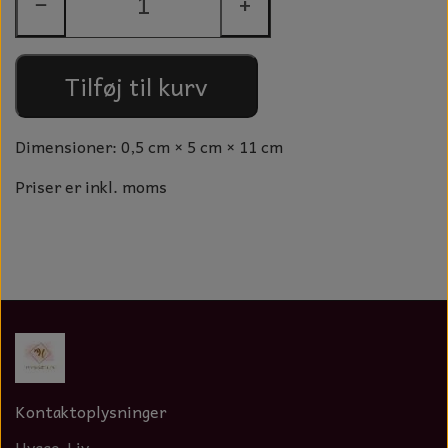
−
+
GLAS KUGLER
TIL BOLIG
GLAS KRYSTALLER OG ORNAMENTER
KERAMIK BLOMSTER
Tilføj til kurv
MAD OG HYGGE
Dimensioner: 0,5 cm × 5 cm × 11 cm
DUFT BLOKKE
Priser er inkl. moms
VINDSPIL
LAMPESKÆRME TIL VINGLAS
HAMAM HÅNDKLÆDER
KERAMIK HUSNUMRE
HAVE PYNT
Kontaktoplysninger
DUFTLYS
Hygge-Liv