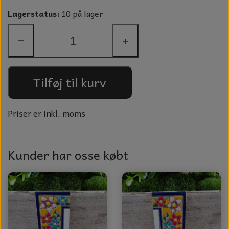
GLAS KUGLER
Lagerstatus:
10 på lager
TIL BOLIG
GLAS KRYSTALLER OG ORNAMENTER
−
+
KERAMIK BLOMSTER
MAD OG HYGGE
Tilføj til kurv
DUFT BLOKKE
VINDSPIL
Priser er inkl. moms
LAMPESKÆRME TIL VINGLAS
HAMAM HÅNDKLÆDER
Kunder har osse købt
KERAMIK HUSNUMRE
HAVE PYNT
DUFTLYS