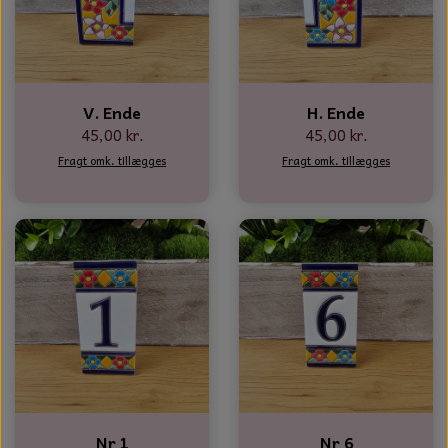
NOTES OG GÆSTEBØGER
CANDLE HOUSES
V. Ende
H. Ende
GLAS DECOR
45,00 kr.
45,00 kr.
DUFTBLOKKE OG TILBEHØR
Fragt omk. tillægges
Fragt omk. tillægges
KERAMIK BLOMSTER
Nr 1
Nr 6