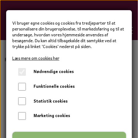
Hygge-Liv
Vi bruger egne cookies og cookies fra tredjeparter til at
personalisere din brugeroplevelse, til markedsføring og til at
undersøge, hvordan vores hjemmeside anvendes af
besøgende. Du kan altid tilbagekalde dit samtykke ved at
trykke på linket 'Cookies' nederst på siden.
FORSIDE
Læs mere om cookies her
Forside
Bolig og have
Keramik tal og bogstaver
Sevill
Nødvendige cookies
WEBSHOP
BOLIG OG HAVE
Funktionelle cookies
HJEMMESKO OG TØJ
DUFTBLOKKE OG TILBEHØR
HJEMMESKO OG TØJ
Statistik cookies
HJEMMESKO
SPOT VARER
DUFT BLOKKE
HJEMMESKO
RESTSALG
VINDSPIL
Marketing cookies
LÆDER BÆLTER - TASKER - CAPS
SKIND & HYNDER
LAMMESKIND OG SÆDEHYNDER
TERMOSTRØMPER LEGGINGS
ILLUMINO VINDSPIL
KERAMIK BLOMSTER
KERAMIK FADE
MAMMOTH
TERMOSTRØMPER LEGGINGS
STRØMPEBUKSER
GOTLAND LAMMESKIND