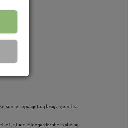
ke som er opdaget og bragt hjem fra
elset, stuen eller garderobe skabe og