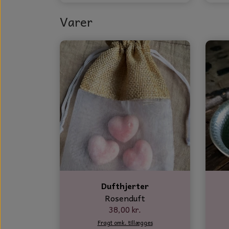
GLAS DECOR
Varer
DUFTBLOKKE OG TILBEHØR
KERAMIK BLOMSTER
Dufthjerter
Rosenduft
38,00 kr.
Fragt omk. tillægges