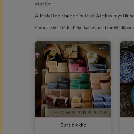
GLAS KUGLER
KERAMIK BLOMSTER
skuffer.
GLAS KRYSTALLER OG ORNAME
MAD OG HYGGE
Alle duftene har en duft af Afrikas mystik
DUFT BLOKKE
For maksimal duft effekt, kan du med fordel ti
VINDSPIL
LAMPESKÆRME TIL VINGLAS
HAMAM HÅNDKLÆDER
KERAMIK HUSNUMRE
HAVE PYNT
DUFTLYS
NOTES OG GÆSTEBØGER
CANDLE HOUSES
Duft blokke