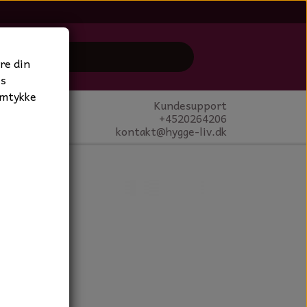
re din
es
amtykke
Kundesupport
+4520264206
kontakt@hygge-liv.dk