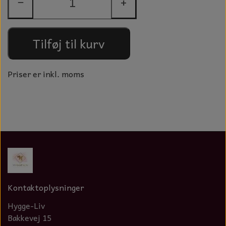
−
+
GLAS KUGLER
TIL BOLIG
GLAS KRYSTALLER OG ORNAMENTER
KERAMIK BLOMSTER
Tilføj til kurv
MAD OG HYGGE
Priser er inkl. moms
DUFT BLOKKE
VINDSPIL
LAMPESKÆRME TIL VINGLAS
HAMAM HÅNDKLÆDER
KERAMIK HUSNUMRE
Kontaktoplysninger
HAVE PYNT
Hygge-Liv
DUFTLYS
Bakkevej 15