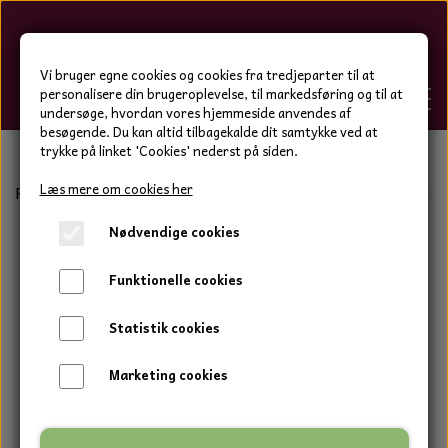
Hygge-Liv
Vi bruger egne cookies og cookies fra tredjeparter til at
personalisere din brugeroplevelse, til markedsføring og til at
undersøge, hvordan vores hjemmeside anvendes af
besøgende. Du kan altid tilbagekalde dit samtykke ved at
trykke på linket 'Cookies' nederst på siden.
FORSIDE
Læs mere om cookies her
Forside
Bolig og have
Keramik tal og bogstaver
Sevill
Nødvendige cookies
WEBSHOP
BOLIG OG HAVE
Funktionelle cookies
HJEMMESKO OG TØJ
DUFTBLOKKE OG TILBEHØR
HJEMMESKO OG TØJ
Statistik cookies
HJEMMESKO
SPOT VARER
DUFT BLOKKE
HJEMMESKO
RESTSALG
VINDSPIL
Marketing cookies
LÆDER BÆLTER - TASKER - CAPS
SKIND & HYNDER
LAMMESKIND OG SÆDEHYNDER
TERMOSTRØMPER LEGGINGS
ILLUMINO VINDSPIL
KERAMIK BLOMSTER
KERAMIK FADE
MAMMOTH
TERMOSTRØMPER LEGGINGS
STRØMPEBUKSER
GOTLAND LAMMESKIND