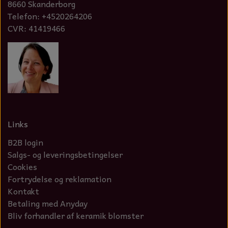
8660 Skanderborg
NOTES OG GÆSTEBØGER
Telefon: +4520264206
CVR: 41419466
CANDLE HOUSES
GLAS DECOR
DUFTBLOKKE OG TILBEHØR
KERAMIK BLOMSTER
Links
B2B login
Salgs- og leveringsbetingelser
Cookies
Fortrydelse og reklamation
Kontakt
Betaling med Anyday
Bliv forhandler af keramik blomster