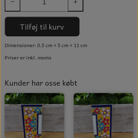
−
+
GLAS KUGLER
TIL BOLIG
GLAS KRYSTALLER OG ORNAMENTER
KERAMIK BLOMSTER
Tilføj til kurv
MAD OG HYGGE
Dimensioner: 0,5 cm × 5 cm × 11 cm
DUFT BLOKKE
Priser er inkl. moms
VINDSPIL
LAMPESKÆRME TIL VINGLAS
Kunder har osse købt
HAMAM HÅNDKLÆDER
KERAMIK HUSNUMRE
HAVE PYNT
DUFTLYS