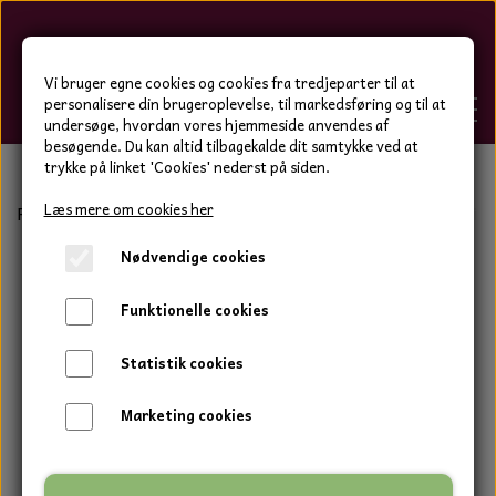
Hygge-Liv
Vi bruger egne cookies og cookies fra tredjeparter til at
personalisere din brugeroplevelse, til markedsføring og til at
undersøge, hvordan vores hjemmeside anvendes af
besøgende. Du kan altid tilbagekalde dit samtykke ved at
trykke på linket 'Cookies' nederst på siden.
FORSIDE
Læs mere om cookies her
Forside
Bolig og have
Keramik tal og bogstaver
Sevill
Nødvendige cookies
WEBSHOP
BOLIG OG HAVE
Funktionelle cookies
HJEMMESKO OG TØJ
DUFTBLOKKE OG TILBEHØR
HJEMMESKO OG TØJ
Statistik cookies
HJEMMESKO
SPOT VARER
DUFT BLOKKE
HJEMMESKO
RESTSALG
VINDSPIL
Marketing cookies
LÆDER BÆLTER - TASKER - CAPS
SKIND & HYNDER
LAMMESKIND OG SÆDEHYNDER
TERMOSTRØMPER LEGGINGS
ILLUMINO VINDSPIL
KERAMIK BLOMSTER
KERAMIK FADE
MAMMOTH
TERMOSTRØMPER LEGGINGS
STRØMPEBUKSER
GOTLAND LAMMESKIND