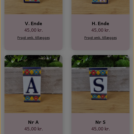
NOTES OG GÆSTEBØGER
CANDLE HOUSES
V. Ende
H. Ende
45,00 kr.
45,00 kr.
GLAS DECOR
Fragt omk. tillægges
Fragt omk. tillægges
DUFTBLOKKE OG TILBEHØR
KERAMIK BLOMSTER
Nr A
Nr S
45,00 kr.
45,00 kr.