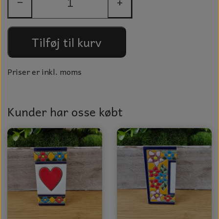
−
+
GLAS KUGLER
TIL BOLIG
GLAS KRYSTALLER OG ORNAMENTER
KERAMIK BLOMSTER
Tilføj til kurv
MAD OG HYGGE
Priser er inkl. moms
DUFT BLOKKE
VINDSPIL
Kunder har osse købt
LAMPESKÆRME TIL VINGLAS
HAMAM HÅNDKLÆDER
KERAMIK HUSNUMRE
HAVE PYNT
DUFTLYS