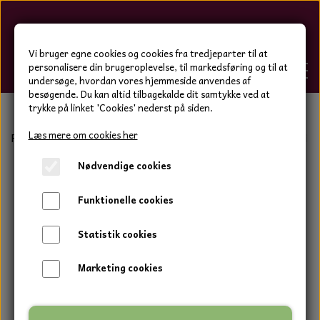
Hygge-Liv
Vi bruger egne cookies og cookies fra tredjeparter til at
personalisere din brugeroplevelse, til markedsføring og til at
undersøge, hvordan vores hjemmeside anvendes af
besøgende. Du kan altid tilbagekalde dit samtykke ved at
trykke på linket 'Cookies' nederst på siden.
FORSIDE
Læs mere om cookies her
Forside
Bolig og have
Keramik tal og bogstaver
Sevill
Nødvendige cookies
WEBSHOP
BOLIG OG HAVE
Funktionelle cookies
HJEMMESKO OG TØJ
DUFTBLOKKE OG TILBEHØR
HJEMMESKO OG TØJ
Statistik cookies
HJEMMESKO
SPOT VARER
DUFT BLOKKE
HJEMMESKO
RESTSALG
VINDSPIL
Marketing cookies
LÆDER BÆLTER - TASKER - CAPS
SKIND & HYNDER
LAMMESKIND OG SÆDEHYNDER
TERMOSTRØMPER LEGGINGS
ILLUMINO VINDSPIL
KERAMIK BLOMSTER
KERAMIK FADE
MAMMOTH
TERMOSTRØMPER LEGGINGS
STRØMPEBUKSER
GOTLAND LAMMESKIND