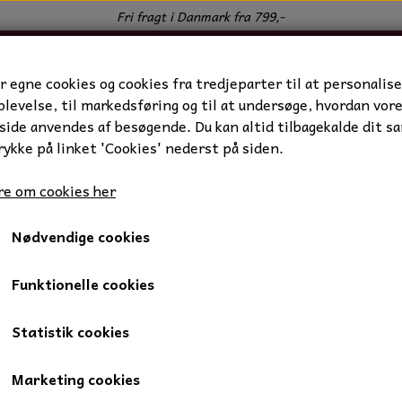
Fri fragt i Danmark fra 799,-
r egne cookies og cookies fra tredjeparter til at personalise
levelse, til markedsføring og til at undersøge, hvordan vor
ide anvendes af besøgende. Du kan altid tilbagekalde dit s
rykke på linket 'Cookies' nederst på siden.
e om cookies her
Nødvendige cookies
dstøj
Sports tights "MOVE" med lommer
Sports tights "MOVE" m
Funktionelle cookies
Statistik cookies
Sort, X large
Marketing cookies
279,00 kr.