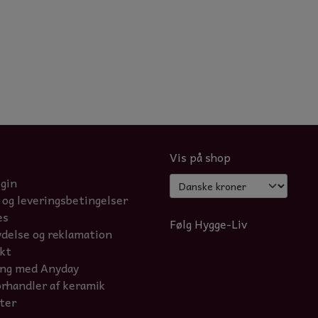
Vis på shop
ogin
 og leveringsbetingelser
es
Følg Hygge-Liv
ydelse og reklamation
kt
ing med Anyday
orhandler af keramik
ter