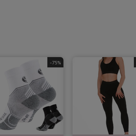
n
-75%