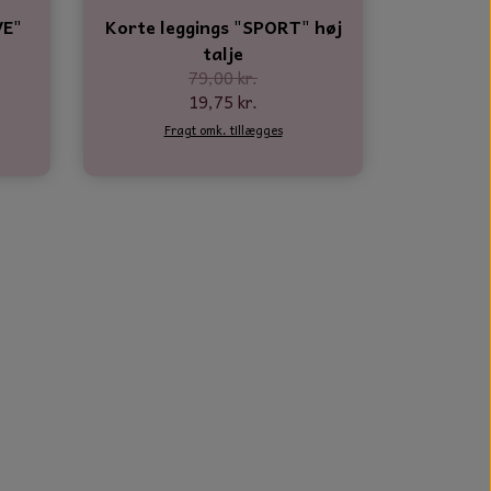
VE"
Korte leggings "SPORT" høj
talje
79,00 kr.
19,75 kr.
Fragt omk. tillægges