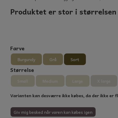
Produktet er stor i størrelse
NTER
Farve
Burgundy
Grå
Sort
Størrelse
Small
Medium
Large
X large
Varianten kan desværre ikke købes, da der ikke er f
Giv mig besked når varen kan købes igen