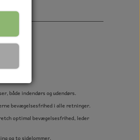
lommer
sser, både indendørs og udendørs.
rne bevægelsesfrihed i alle retninger.
retch optimal bevægelsesfrihed, leder
ning og to sidelommer.