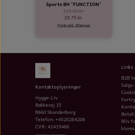
Sports BH "FUNCTION"
119,00 kr.
29,75 kr.
Fragt omk. tillægges
Links
B2B l
Salgs-
Kontaktoplysninger
Cooki
Hygge-Liv
Fortr
Bakkevej 15
Konta
8660 Skanderborg
Betal
Telefon: +4520264206
Bliv f
CVR: 41419466
bloms