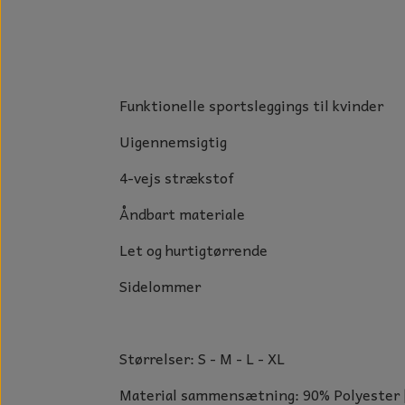
GLAS DECOR
DUFTBLOKKE OG TILBEHØR
KERAMIK BLOMSTER
Funktionelle sportsleggings til kvinder
Uigennemsigtig
4-vejs strækstof
Åndbart materiale
Let og hurtigtørrende
Sidelommer
Størrelser: S - M - L - XL
Material sammensætning: 90% Polyester 