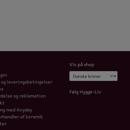
Vis på shop
ogin
 og leveringsbetingelser
es
Følg Hygge-Liv
ydelse og reklamation
kt
ing med Anyday
orhandler af keramik
ter