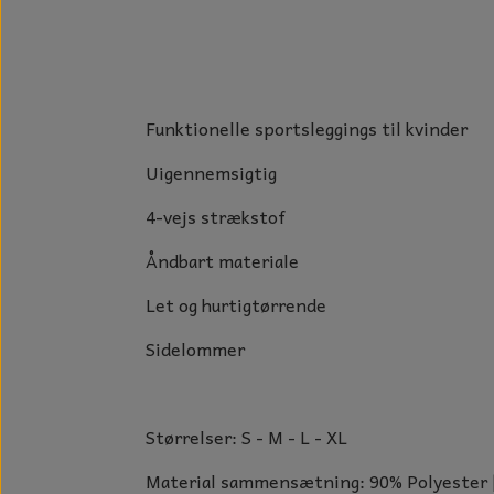
GLAS DECOR
DUFTBLOKKE OG TILBEHØR
KERAMIK BLOMSTER
Funktionelle sportsleggings til kvinder
Uigennemsigtig
4-vejs strækstof
Åndbart materiale
Let og hurtigtørrende
Sidelommer
Størrelser: S - M - L - XL
Material sammensætning: 90% Polyester 