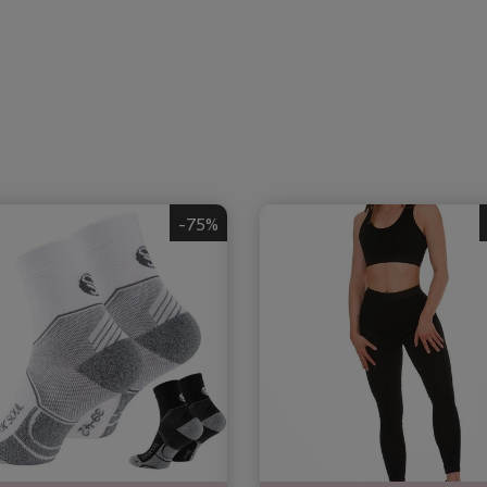
n
-75%