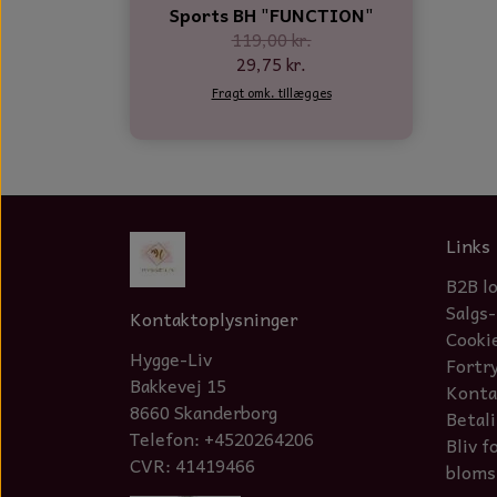
Sports BH "FUNCTION"
119,00 kr.
29,75 kr.
Fragt omk. tillægges
Links
B2B l
Salgs-
Kontaktoplysninger
Cooki
Hygge-Liv
Fortr
Bakkevej 15
Konta
8660 Skanderborg
Betal
Telefon: +4520264206
Bliv f
CVR: 41419466
bloms