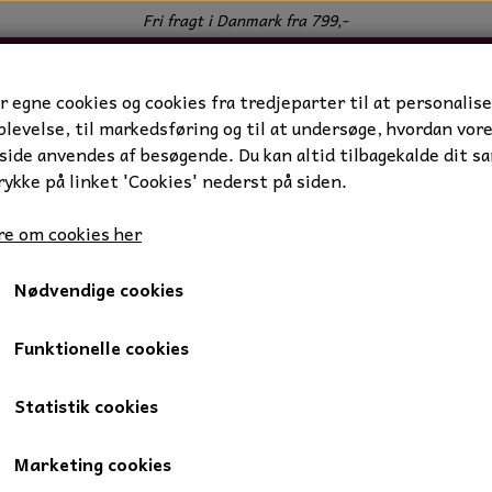
Fri fragt i Danmark fra 799,-
r egne cookies og cookies fra tredjeparter til at personalise
levelse, til markedsføring og til at undersøge, hvordan vor
ide anvendes af besøgende. Du kan altid tilbagekalde dit s
rykke på linket 'Cookies' nederst på siden.
e om cookies her
Nødvendige cookies
dstøj
Sports tights "MOVE" med lommer
Sports tights "MOVE" m
Funktionelle cookies
Statistik cookies
Sort, Large
Marketing cookies
279,00 kr.