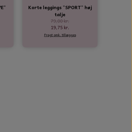
VE"
Korte leggings "SPORT" høj
talje
79,00 kr.
19,75 kr.
Fragt omk. tillægges