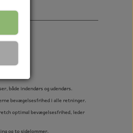
lommer
sser, både indendørs og udendørs.
rne bevægelsesfrihed i alle retninger.
retch optimal bevægelsesfrihed, leder
ning og to sidelommer.