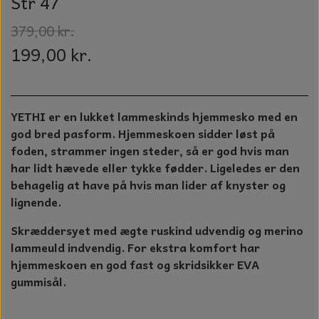
Str 47
GLAS KUGLER
TIL BOLIG
379,00 kr.
GLAS KRYSTALLER OG ORNAMENTER
199,00 kr.
KERAMIK BLOMSTER
MAD OG HYGGE
YETHI er en lukket lammeskinds hjemmesko med en
DUFT BLOKKE
god bred pasform. Hjemmeskoen sidder løst på
VINDSPIL
foden, strammer ingen steder, så er god hvis man
har lidt hævede eller tykke fødder. Ligeledes er den
LAMPESKÆRME TIL VINGLAS
behagelig at have på hvis man lider af knyster og
lignende.
HAMAM HÅNDKLÆDER
Skræddersyet med ægte ruskind udvendig og merino
KERAMIK HUSNUMRE
lammeuld indvendig.
For ekstra komfort har
hjemmeskoen en god fast og skridsikker EVA
HAVE PYNT
gummisål.
DUFTLYS