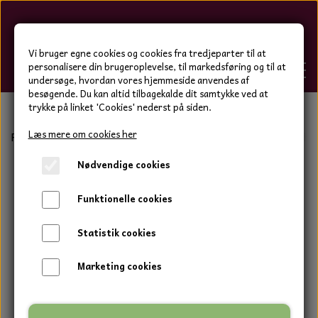
Hygge-Liv
Vi bruger egne cookies og cookies fra tredjeparter til at
personalisere din brugeroplevelse, til markedsføring og til at
undersøge, hvordan vores hjemmeside anvendes af
besøgende. Du kan altid tilbagekalde dit samtykke ved at
trykke på linket 'Cookies' nederst på siden.
FORSIDE
Læs mere om cookies her
Forside
Hjemmesko og tøj
Hjemmesko
Yethi
Yethi
Nødvendige cookies
WEBSHOP
BOLIG OG HAVE
Funktionelle cookies
HJEMMESKO OG TØJ
DUFTBLOKKE OG TILBEHØR
HJEMMESKO OG TØJ
Statistik cookies
HJEMMESKO
SPOT VARER
DUFT BLOKKE
HJEMMESKO
RESTSALG
VINDSPIL
Marketing cookies
LÆDER BÆLTER - TASKER - CAPS
SKIND & HYNDER
LAMMESKIND OG SÆDEHYNDER
TERMOSTRØMPER LEGGINGS
ILLUMINO VINDSPIL
KERAMIK BLOMSTER
KERAMIK FADE
MAMMOTH
TERMOSTRØMPER LEGGINGS
STRØMPEBUKSER
GOTLAND LAMMESKIND