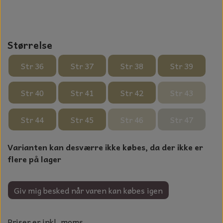
NOTES OG GÆSTEBØGER
CANDLE HOUSES
Størrelse
GLAS DECOR
Str 36
Str 37
Str 38
Str 39
DUFTBLOKKE OG TILBEHØR
Str 40
Str 41
Str 42
Str 43
KERAMIK BLOMSTER
Str 44
Str 45
Str 46
Str 47
Varianten kan desværre ikke købes, da der ikke er
flere på lager
Giv mig besked når varen kan købes igen
Priser er inkl. moms