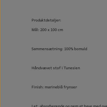
GLAS KUGLER
KERAMIK BLOMSTER
GLAS KRYSTALLER OG ORNAME
MAD OG HYGGE
Produktdetaljer:
DUFT BLOKKE
Mål: 200 x 100 cm
VINDSPIL
LAMPESKÆRME TIL VINGLAS
Sammensætning: 100% bomuld
HAMAM HÅNDKLÆDER
KERAMIK HUSNUMRE
Håndvævet stof i Tunesien
HAVE PYNT
DUFTLYS
Finish: marineblå frynser
NOTES OG GÆSTEBØGER
CANDLE HOUSES
Let, absorberende og nem at have med ov