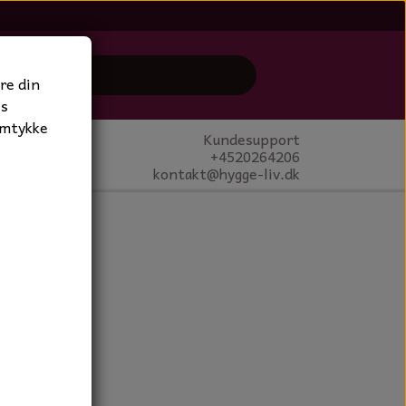
re din
es
amtykke
Kundesupport
+4520264206
kontakt@hygge-liv.dk