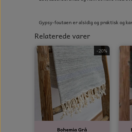
GLAS DECOR
DUFTBLOKKE OG TILBEHØR
Gypsy-foutaen er alsidig og praktisk og k
KERAMIK BLOMSTER
Relaterede varer
-20%
Bohemia Grå