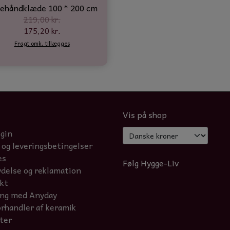
ehåndklæde 100 * 200 cm
219,00 kr.
175,20 kr.
Fragt omk. tillægges
Vis på shop
ogin
 og leveringsbetingelser
es
Følg Hygge-Liv
ydelse og reklamation
kt
ing med Anyday
orhandler af keramik
ter