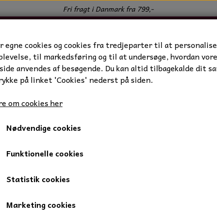
Fri fragt i Danmark fra 799,-
r egne cookies og cookies fra tredjeparter til at personalise
levelse, til markedsføring og til at undersøge, hvordan vor
ide anvendes af besøgende. Du kan altid tilbagekalde dit s
rykke på linket 'Cookies' nederst på siden.
e om cookies her
Nødvendige cookies
er
Gypsy XL hammam badehåndklæder
Gypsy karry
Gypsy karry
Funktionelle cookies
Statistik cookies
199,00 kr.
159,00 kr.
Marketing cookies