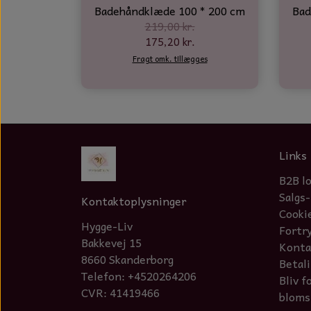
Badehåndklæde 100 * 200 cm
Bad
219,00 kr.
175,20 kr.
Fragt omk. tillægges
Links
B2B l
Salgs-
Kontaktoplysninger
Cooki
Hygge-Liv
Fortr
Bakkevej 15
Konta
8660 Skanderborg
Betal
Telefon: +4520264206
Bliv f
CVR: 41419466
bloms