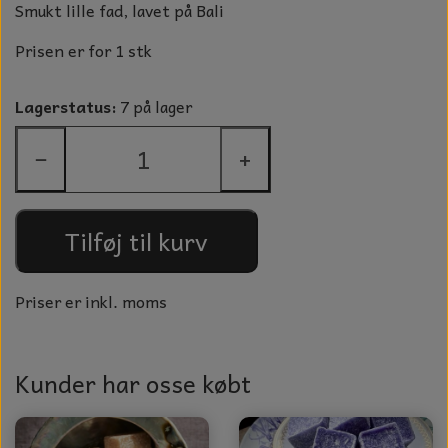
GLAS KUGLER
Smukt lille fad, lavet på Bali
TIL BOLIG
Prisen er for 1 stk
GLAS KRYSTALLER OG ORNAMENTER
KERAMIK BLOMSTER
Lagerstatus:
7 på lager
MAD OG HYGGE
−
+
DUFT BLOKKE
VINDSPIL
Tilføj til kurv
LAMPESKÆRME TIL VINGLAS
HAMAM HÅNDKLÆDER
Priser er inkl. moms
KERAMIK HUSNUMRE
Kunder har osse købt
HAVE PYNT
DUFTLYS