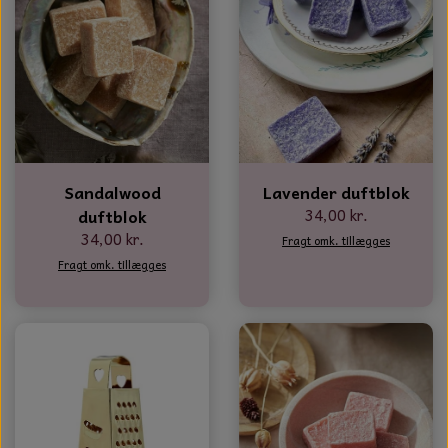
NOTES OG GÆSTEBØGER
CANDLE HOUSES
GLAS DECOR
DUFTBLOKKE OG TILBEHØR
Sandalwood
Lavender duftblok
KERAMIK BLOMSTER
34,00 kr.
duftblok
34,00 kr.
Fragt omk. tillægges
Fragt omk. tillægges