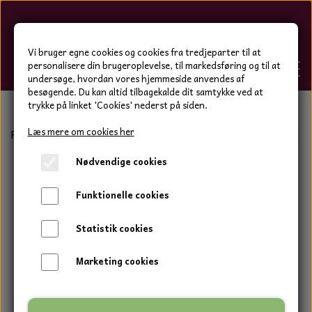
Hygge-Liv
Vi bruger egne cookies og cookies fra tredjeparter til at
personalisere din brugeroplevelse, til markedsføring og til at
undersøge, hvordan vores hjemmeside anvendes af
besøgende. Du kan altid tilbagekalde dit samtykke ved at
trykke på linket 'Cookies' nederst på siden.
FORSIDE
Læs mere om cookies her
Forside
Bolig og have
Duftblokke og tilbehør
Teakfad 
Nødvendige cookies
WEBSHOP
BOLIG OG HAVE
Funktionelle cookies
HJEMMESKO OG TØJ
DUFTBLOKKE OG TILBEHØR
HJEMMESKO OG TØJ
Statistik cookies
HJEMMESKO
SPOT VARER
DUFT BLOKKE
HJEMMESKO
RESTSALG
VINDSPIL
Marketing cookies
LÆDER BÆLTER - TASKER - CAPS
SKIND & HYNDER
LAMMESKIND OG SÆDEHYNDER
TERMOSTRØMPER LEGGINGS
ILLUMINO VINDSPIL
KERAMIK BLOMSTER
KERAMIK FADE
MAMMOTH
TERMOSTRØMPER LEGGINGS
STRØMPEBUKSER
GOTLAND LAMMESKIND