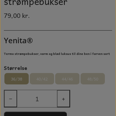
strømpebukser
GLAS KUGLER
TIL BOLIG
GLAS KRYSTALLER OG ORNAMENTER
79,00 kr.
KERAMIK BLOMSTER
MAD OG HYGGE
Yenita®
DUFT BLOKKE
VINDSPIL
Termo strømpebukser, varm og blød luksus til dine ben i farven sort
LAMPESKÆRME TIL VINGLAS
Størrelse
HAMAM HÅNDKLÆDER
36/38
40/42
44/46
48/50
KERAMIK HUSNUMRE
−
+
HAVE PYNT
DUFTLYS