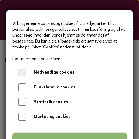
Hygge-Liv
Vi bruger egne cookies og cookies fra tredjeparter til at
personalisere din brugeroplevelse, til markedsføring og til at
undersøge, hvordan vores hjemmeside anvendes af
besøgende. Du kan altid tilbagekalde dit samtykke ved at
trykke på linket 'Cookies' nederst på siden.
FORSIDE
Læs mere om cookies her
Forside
Hjemmesko og tøj
Termostrømper Leggings S
Nødvendige cookies
WEBSHOP
BOLIG OG HAVE
Funktionelle cookies
HJEMMESKO OG TØJ
DUFTBLOKKE OG TILBEHØR
HJEMMESKO OG TØJ
Statistik cookies
HJEMMESKO
SPOT VARER
DUFT BLOKKE
HJEMMESKO
RESTSALG
VINDSPIL
Marketing cookies
LÆDER BÆLTER - TASKER - CAPS
SKIND & HYNDER
LAMMESKIND OG SÆDEHYNDER
TERMOSTRØMPER LEGGINGS
ILLUMINO VINDSPIL
KERAMIK BLOMSTER
KERAMIK FADE
MAMMOTH
TERMOSTRØMPER LEGGINGS
STRØMPEBUKSER
GOTLAND LAMMESKIND