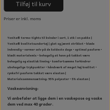
Tilføj til kurv
NOTES OG GÆSTEBØGER
CANDLE HOUSES
Priser er inkl. moms
GLAS DECOR
Yenita® termo-tights til kvinder i sort, 1 stk i en pakke |
DUFTBLOKKE OG TILBEHØR
Yenita® kvalitetsundertøj | glat og jævnt strikket • bløde
KERAMIK BLOMSTER
indvendig • varmer selv på de koldeste dage • optimal pasform •
blødt materialemix • behagelig at have på takket være
behagelig og elastisk linning • komfortsømme forhindrer
ubehagelige trykpunkter • håndværk af meget høj kvalitet •
rynkefri pasform takket være elastan |
Materialesammensætning: 95% polyester • 5% elastan |
Vaskeanvisning:
Vi anbefaler at ligge dem i en vaskepose og vaske
dem ved max 40 grader.