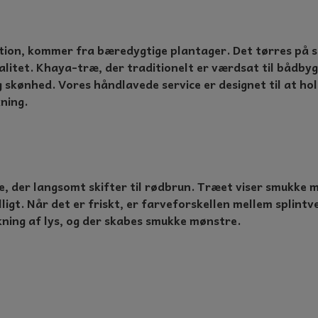
ion, kommer fra bæredygtige plantager. Det tørres på st
alitet. Khaya-træ, der traditionelt er værdsat til bådbygn
skønhed. Vores håndlavede service er designet til at hold
ning.
, der langsomt skifter til rødbrun. Træet viser smukke 
igt. Når det er friskt, er farveforskellen mellem splint
kning af lys, og der skabes smukke mønstre.