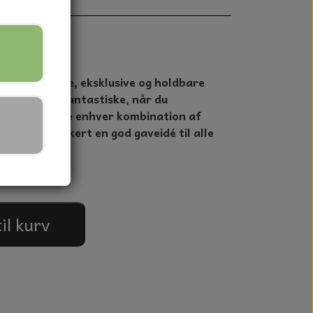
disse elegante, eksklusive og holdbare
llerkener er fantastiske, når du
Du kan servere enhver kombination af
r er helt sikkert en god gaveidé til alle
.
til kurv