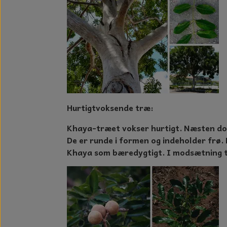
GLAS DECOR
DUFTBLOKKE OG TILBEHØR
KERAMIK BLOMSTER
Hurtigtvoksende træ:
Khaya-træet vokser hurtigt. Næsten dob
De er runde i formen og indeholder frø.
Khaya som bæredygtigt. I modsætning ti