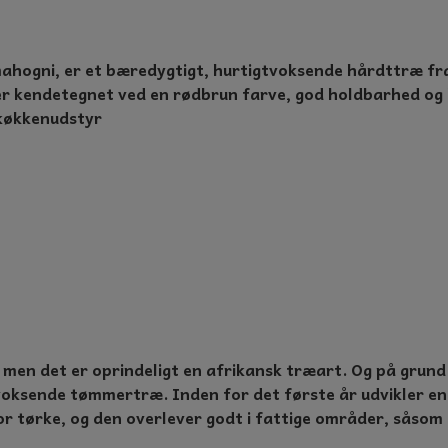
NTER
hogni, er et bæredygtigt, hurtigtvoksende hårdttræ fra 
er kendetegnet ved en rødbrun farve, god holdbarhed og b
 køkkenudstyr
 men det er oprindeligt en afrikansk træart. Og på grund
voksende tømmertræ. Inden for det første år udvikler e
r tørke, og den overlever godt i fattige områder, såsom 