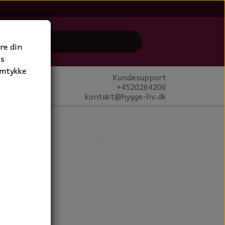
re din
es
amtykke
Kundesupport
+4520264206
kontakt@hygge-liv.dk