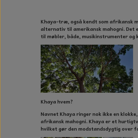
GLAS KUGLER
KERAMIK BLOMSTER
GLAS KRYSTALLER OG ORNAME
MAD OG HYGGE
Khaya-træ, også kendt som afrikansk ma
DUFT BLOKKE
alternativ til amerikansk mahogni. Det 
til møbler, både, musikinstrumenter og
VINDSPIL
LAMPESKÆRME TIL VINGLAS
HAMAM HÅNDKLÆDER
KERAMIK HUSNUMRE
HAVE PYNT
Khaya hvem?
DUFTLYS
Navnet Khaya ringer nok ikke en klokke,
NOTES OG GÆSTEBØGER
afrikansk mahogni. Khaya er et hurtigt
CANDLE HOUSES
hvilket gør den modstandsdygtig over fo