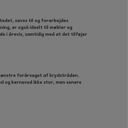
edet, saves til og forarbejdes
ing, er også ideelt til møbler og
e i årevis, samtidig med at det tilføjer
mønstre forårsaget af krydstråden.
ved og kerneved ikke stor, men senere