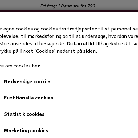
Fri fragt i Danmark fra 799,-
r egne cookies og cookies fra tredjeparter til at personalise
levelse, til markedsføring og til at undersøge, hvordan vor
ide anvendes af besøgende. Du kan altid tilbagekalde dit s
rykke på linket 'Cookies' nederst på siden.
e om cookies her
Nødvendige cookies
erings fad
Serverings fad
Funktionelle cookies
Statistik cookies
229,00 kr.
183,20 kr.
Marketing cookies