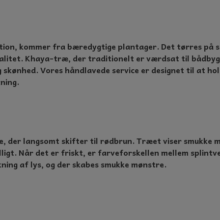
ion, kommer fra bæredygtige plantager. Det tørres på st
alitet. Khaya-træ, der traditionelt er værdsat til bådbygn
skønhed. Vores håndlavede service er designet til at hold
ning.
, der langsomt skifter til rødbrun. Træet viser smukke 
igt. Når det er friskt, er farveforskellen mellem splint
kning af lys, og der skabes smukke mønstre.