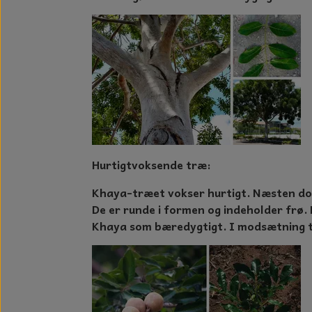
GLAS DECOR
DUFTBLOKKE OG TILBEHØR
KERAMIK BLOMSTER
Hurtigtvoksende træ:
Khaya-træet vokser hurtigt. Næsten dob
De er runde i formen og indeholder frø.
Khaya som bæredygtigt. I modsætning ti