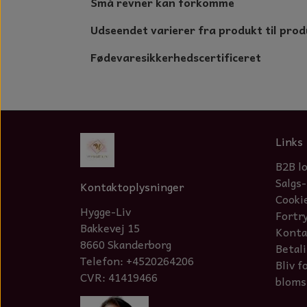
Små revner kan forkomme
Udseendet varierer fra produkt til prod
Fødevaresikkerhedscertificeret
Links
B2B l
Salgs-
Kontaktoplysninger
Cooki
Hygge-Liv
Fortr
Bakkevej 15
Konta
8660 Skanderborg
Betal
Telefon: +4520264206
Bliv f
CVR: 41419466
bloms