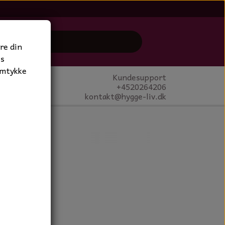
re din
es
amtykke
Kundesupport
+4520264206
kontakt@hygge-liv.dk