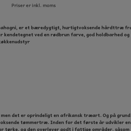
Priser er inkl. moms
NTER
hogni, er et bæredygtigt, hurtigtvoksende hårdttræ fra 
er kendetegnet ved en rødbrun farve, god holdbarhed og b
 køkkenudstyr
 men det er oprindeligt en afrikansk træart. Og på grund
voksende tømmertræ. Inden for det første år udvikler e
r tørke, og den overlever godt i fattige områder, såsom 