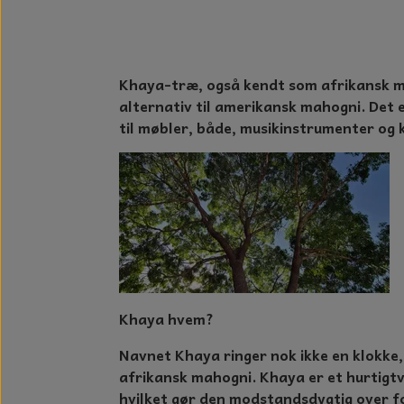
GLAS KUGLER
KERAMIK BLOMSTER
GLAS KRYSTALLER OG ORNAME
MAD OG HYGGE
DUFT BLOKKE
Khaya-træ, også kendt som afrikansk ma
alternativ til amerikansk mahogni. Det 
VINDSPIL
til møbler, både, musikinstrumenter og
LAMPESKÆRME TIL VINGLAS
HAMAM HÅNDKLÆDER
KERAMIK HUSNUMRE
HAVE PYNT
DUFTLYS
Khaya hvem?
NOTES OG GÆSTEBØGER
Navnet Khaya ringer nok ikke en klokke,
CANDLE HOUSES
afrikansk mahogni. Khaya er et hurtigt
hvilket gør den modstandsdygtig over fo