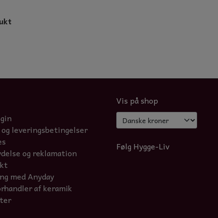
ukt
Vis på shop
ogin
 og leveringsbetingelser
es
Følg Hygge-Liv
ydelse og reklamation
kt
ing med Anyday
orhandler af keramik
ter