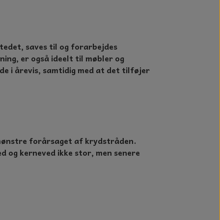
edet, saves til og forarbejdes
ing, er også ideelt til møbler og
e i årevis, samtidig med at det tilføjer
mønstre forårsaget af krydstråden.
ved og kerneved ikke stor, men senere