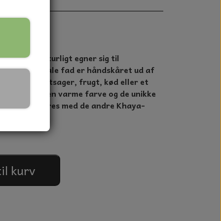
ler, der naturligt egner sig til
lling. Det ovale fad er håndskåret ud af
t rumme grøntsager, frugt, kød eller et
at fremhæve den varme farve og de unikke
fadet kombineres med de andre Khaya-
til kurv