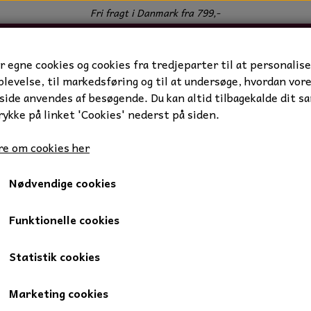
Fri fragt i Danmark fra 799,-
r egne cookies og cookies fra tredjeparter til at personalise
levelse, til markedsføring og til at undersøge, hvordan vor
ide anvendes af besøgende. Du kan altid tilbagekalde dit s
rykke på linket 'Cookies' nederst på siden.
e om cookies her
Nødvendige cookies
t fad
Ovalt fad
Funktionelle cookies
Statistik cookies
149,00 kr.
119,20 kr.
Marketing cookies