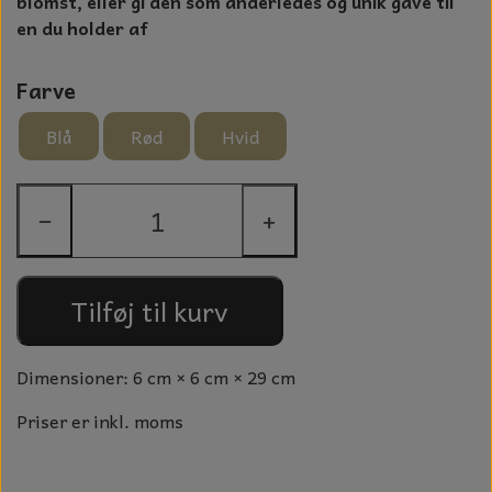
blomst, eller gi den som anderledes og unik gave til
en du holder af
NOTES OG GÆSTEBØGER
CANDLE HOUSES
Farve
GLAS DECOR
Blå
Rød
Hvid
DUFTBLOKKE OG TILBEHØR
−
+
KERAMIK BLOMSTER
Tilføj til kurv
Dimensioner: 6 cm × 6 cm × 29 cm
Priser er inkl. moms