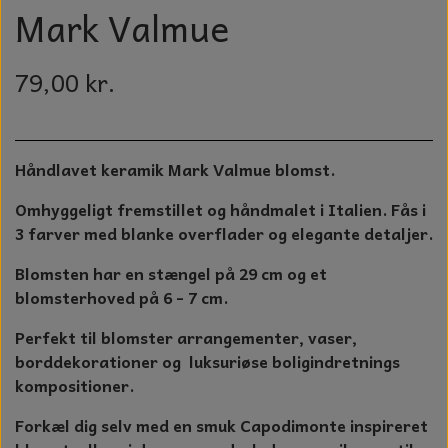
GLAS KUGLER
Mark Valmue
TIL BOLIG
GLAS KRYSTALLER OG ORNAMENTER
KERAMIK BLOMSTER
79,00 kr.
MAD OG HYGGE
DUFT BLOKKE
Håndlavet keramik Mark Valmue blomst.
VINDSPIL
Omhyggeligt fremstillet og håndmalet i Italien. Fås i
3 farver med blanke overflader og elegante detaljer.
LAMPESKÆRME TIL VINGLAS
Blomsten har en stængel på 29 cm og et
HAMAM HÅNDKLÆDER
blomsterhoved på 6 - 7 cm.
Perfekt til blomster arrangementer, vaser,
KERAMIK HUSNUMRE
borddekorationer og luksuriøse boligindretnings
HAVE PYNT
kompositioner.
Forkæl dig selv med en smuk Capodimonte inspireret
DUFTLYS