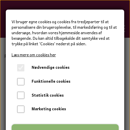
Hygge-Liv
Vi bruger egne cookies og cookies fra tredjeparter til at
personalisere din brugeroplevelse, til markedsføring og til at
undersøge, hvordan vores hjemmeside anvendes af
besøgende. Du kan altid tilbagekalde dit samtykke ved at
trykke på linket 'Cookies' nederst på siden.
FORSIDE
Læs mere om cookies her
Forside
Bolig og have
Keramik blomster
LUEM ART ke
Nødvendige cookies
WEBSHOP
BOLIG OG HAVE
Funktionelle cookies
HJEMMESKO OG TØJ
DUFTBLOKKE OG TILBEHØR
HJEMMESKO OG TØJ
Statistik cookies
HJEMMESKO
SPOT VARER
DUFT BLOKKE
HJEMMESKO
RESTSALG
VINDSPIL
Marketing cookies
LÆDER BÆLTER - TASKER - CAPS
SKIND & HYNDER
LAMMESKIND OG SÆDEHYNDER
TERMOSTRØMPER LEGGINGS
ILLUMINO VINDSPIL
KERAMIK BLOMSTER
KERAMIK FADE
MAMMOTH
TERMOSTRØMPER LEGGINGS
STRØMPEBUKSER
GOTLAND LAMMESKIND