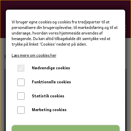
Hygge-Liv
Vi bruger egne cookies og cookies fra tredjeparter til at
personalisere din brugeroplevelse, til markedsføring og til at
undersøge, hvordan vores hjemmeside anvendes af
besøgende. Du kan altid tilbagekalde dit samtykke ved at
trykke på linket 'Cookies' nederst på siden.
FORSIDE
Læs mere om cookies her
Forside
Bolig og have
Keramik blomster
BOKRETA ker
Nødvendige cookies
WEBSHOP
BOLIG OG HAVE
Funktionelle cookies
HJEMMESKO OG TØJ
DUFTBLOKKE OG TILBEHØR
HJEMMESKO OG TØJ
Statistik cookies
HJEMMESKO
SPOT VARER
DUFT BLOKKE
HJEMMESKO
RESTSALG
VINDSPIL
Marketing cookies
LÆDER BÆLTER - TASKER - CAPS
SKIND & HYNDER
LAMMESKIND OG SÆDEHYNDER
TERMOSTRØMPER LEGGINGS
ILLUMINO VINDSPIL
KERAMIK BLOMSTER
KERAMIK FADE
MAMMOTH
TERMOSTRØMPER LEGGINGS
STRØMPEBUKSER
GOTLAND LAMMESKIND