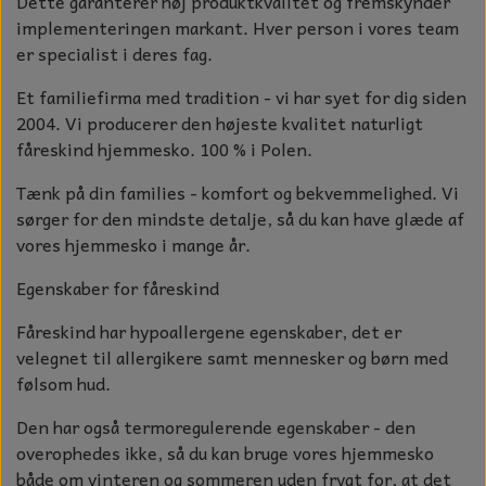
Dette garanterer høj produktkvalitet og fremskynder
implementeringen markant. Hver person i vores team
er specialist i deres fag.
Et familiefirma med tradition - vi har syet for dig siden
2004. Vi producerer den højeste kvalitet naturligt
fåreskind hjemmesko. 100 % i Polen.
Tænk på din families - komfort og bekvemmelighed. Vi
sørger for den mindste detalje, så du kan have glæde af
vores hjemmesko i mange år.
Egenskaber for fåreskind
Fåreskind har hypoallergene egenskaber, det er
velegnet til allergikere samt mennesker og børn med
følsom hud.
Den har også termoregulerende egenskaber - den
overophedes ikke, så du kan bruge vores hjemmesko
både om vinteren og sommeren uden frygt for, at det