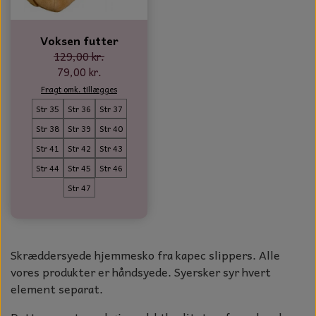
NOTES OG GÆSTEBØGER
Voksen futter
CANDLE HOUSES
129,00 kr.
79,00 kr.
GLAS DECOR
Fragt omk. tillægges
Str 35
Str 36
Str 37
DUFTBLOKKE OG TILBEHØR
Str 38
Str 39
Str 40
KERAMIK BLOMSTER
Str 41
Str 42
Str 43
Str 44
Str 45
Str 46
Str 47
Skræddersyede hjemmesko fra kapec slippers. Alle
vores produkter er håndsyede. Syersker syr hvert
element separat.