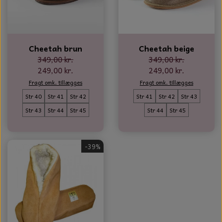
GLAS KUGLER
TIL BOLIG
GLAS KRYSTALLER OG ORNAMENTER
KERAMIK BLOMSTER
Cheetah brun
Cheetah beige
MAD OG HYGGE
349,00 kr.
349,00 kr.
249,00 kr.
249,00 kr.
DUFT BLOKKE
Fragt omk. tillægges
Fragt omk. tillægges
Str 40
Str 41
Str 42
Str 41
Str 42
Str 43
VINDSPIL
Str 43
Str 44
Str 45
Str 44
Str 45
LAMPESKÆRME TIL VINGLAS
HAMAM HÅNDKLÆDER
-39%
KERAMIK HUSNUMRE
HAVE PYNT
DUFTLYS