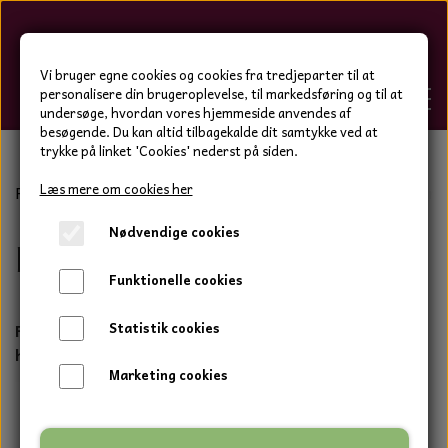
Hygge-Liv
Vi bruger egne cookies og cookies fra tredjeparter til at
personalisere din brugeroplevelse, til markedsføring og til at
undersøge, hvordan vores hjemmeside anvendes af
besøgende. Du kan altid tilbagekalde dit samtykke ved at
trykke på linket 'Cookies' nederst på siden.
FORSIDE
Læs mere om cookies her
Forside
Hjemmesko og tøj
Hjemmesko
Herre tøfler
Nødvendige cookies
WEBSHOP
Herre tøfler
BOLIG OG HAVE
Funktionelle cookies
HJEMMESKO OG TØJ
DUFTBLOKKE OG TILBEHØR
HJEMMESKO OG TØJ
Forkæl dig selv med de lækreste lammeskinds
Statistik cookies
HJEMMESKO
SPOT VARER
hjemmesko fra: KAPEC SLIPPERS ®️
DUFT BLOKKE
HJEMMESKO
RESTSALG
VINDSPIL
Marketing cookies
LÆDER BÆLTER - TASKER - CAPS
SKIND & HYNDER
LAMMESKIND OG SÆDEHYNDER
TERMOSTRØMPER LEGGINGS
ILLUMINO VINDSPIL
KERAMIK BLOMSTER
KERAMIK FADE
MAMMOTH
TERMOSTRØMPER LEGGINGS
STRØMPEBUKSER
GOTLAND LAMMESKIND