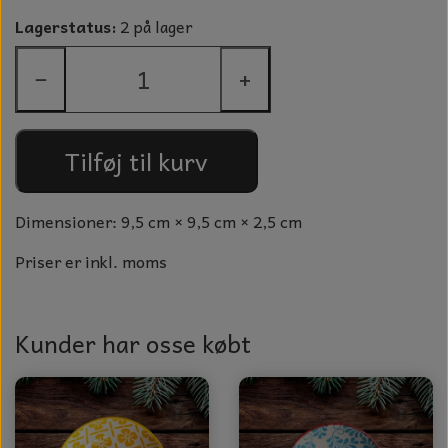
GLAS KUGLER
Lagerstatus:
2 på lager
TIL BOLIG
GLAS KRYSTALLER OG ORNAMENTER
−
+
KERAMIK BLOMSTER
MAD OG HYGGE
Tilføj til kurv
DUFT BLOKKE
VINDSPIL
Dimensioner: 9,5 cm × 9,5 cm × 2,5 cm
LAMPESKÆRME TIL VINGLAS
Priser er inkl. moms
HAMAM HÅNDKLÆDER
Kunder har osse købt
KERAMIK HUSNUMRE
HAVE PYNT
DUFTLYS