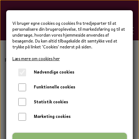
Hygge-Liv
Vi bruger egne cookies og cookies fra tredjeparter til at
personalisere din brugeroplevelse, til markedsføring og til at
undersøge, hvordan vores hjemmeside anvendes af
besøgende. Du kan altid tilbagekalde dit samtykke ved at
trykke på linket 'Cookies' nederst på siden.
FORSIDE
Læs mere om cookies her
Forside
Bolig og have
Duftblokke og tilbehør
Keramik
Nødvendige cookies
WEBSHOP
BOLIG OG HAVE
Funktionelle cookies
HJEMMESKO OG TØJ
DUFTBLOKKE OG TILBEHØR
HJEMMESKO OG TØJ
Statistik cookies
HJEMMESKO
SPOT VARER
DUFT BLOKKE
HJEMMESKO
RESTSALG
VINDSPIL
Marketing cookies
LÆDER BÆLTER - TASKER - CAPS
SKIND & HYNDER
LAMMESKIND OG SÆDEHYNDER
TERMOSTRØMPER LEGGINGS
ILLUMINO VINDSPIL
KERAMIK BLOMSTER
KERAMIK FADE
MAMMOTH
TERMOSTRØMPER LEGGINGS
STRØMPEBUKSER
GOTLAND LAMMESKIND