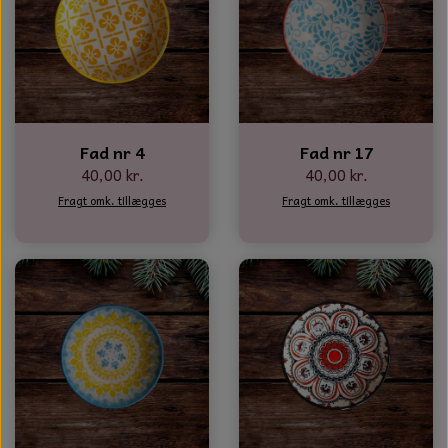
NOTES OG GÆSTEBØGER
CANDLE HOUSES
GLAS DECOR
Fad nr 4
Fad nr 17
DUFTBLOKKE OG TILBEHØR
40,00 kr.
40,00 kr.
KERAMIK BLOMSTER
Fragt omk. tillægges
Fragt omk. tillægges