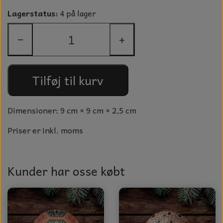
GLAS KUGLER
Lagerstatus:
4 på lager
TIL BOLIG
GLAS KRYSTALLER OG ORNAMENTER
−
+
KERAMIK BLOMSTER
MAD OG HYGGE
Tilføj til kurv
DUFT BLOKKE
VINDSPIL
Dimensioner: 9 cm × 9 cm × 2,5 cm
LAMPESKÆRME TIL VINGLAS
Priser er inkl. moms
HAMAM HÅNDKLÆDER
Kunder har osse købt
KERAMIK HUSNUMRE
HAVE PYNT
DUFTLYS