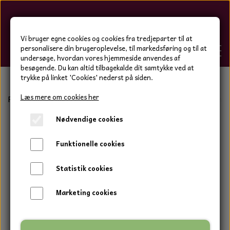
Hygge-Liv
Vi bruger egne cookies og cookies fra tredjeparter til at
personalisere din brugeroplevelse, til markedsføring og til at
undersøge, hvordan vores hjemmeside anvendes af
besøgende. Du kan altid tilbagekalde dit samtykke ved at
trykke på linket 'Cookies' nederst på siden.
FORSIDE
Læs mere om cookies her
Forside
Bolig og have
Duftblokke og tilbehør
Keramik
Nødvendige cookies
WEBSHOP
BOLIG OG HAVE
Funktionelle cookies
HJEMMESKO OG TØJ
DUFTBLOKKE OG TILBEHØR
HJEMMESKO OG TØJ
Statistik cookies
HJEMMESKO
SPOT VARER
DUFT BLOKKE
HJEMMESKO
RESTSALG
VINDSPIL
Marketing cookies
LÆDER BÆLTER - TASKER - CAPS
SKIND & HYNDER
LAMMESKIND OG SÆDEHYNDER
TERMOSTRØMPER LEGGINGS
ILLUMINO VINDSPIL
KERAMIK BLOMSTER
KERAMIK FADE
MAMMOTH
TERMOSTRØMPER LEGGINGS
STRØMPEBUKSER
GOTLAND LAMMESKIND