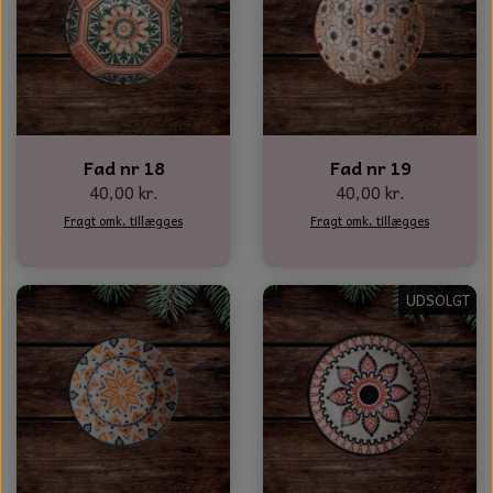
NOTES OG GÆSTEBØGER
CANDLE HOUSES
GLAS DECOR
Fad nr 18
Fad nr 19
DUFTBLOKKE OG TILBEHØR
40,00 kr.
40,00 kr.
KERAMIK BLOMSTER
Fragt omk. tillægges
Fragt omk. tillægges
UDSOLGT