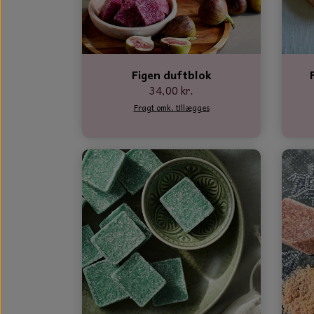
GLAS DECOR
DUFTBLOKKE OG TILBEHØR
KERAMIK BLOMSTER
Figen duftblok
34,00 kr.
Fragt omk. tillægges