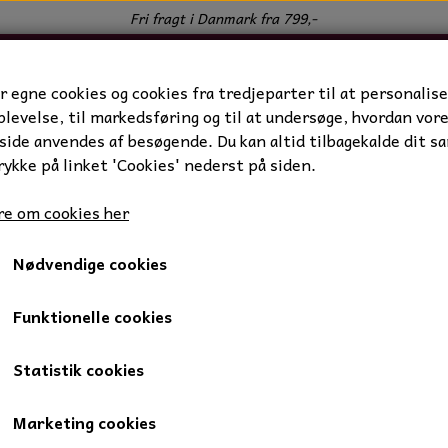
Fri fragt i Danmark fra 799,-
r egne cookies og cookies fra tredjeparter til at personalise
levelse, til markedsføring og til at undersøge, hvordan vor
ide anvendes af besøgende. Du kan altid tilbagekalde dit s
rykke på linket 'Cookies' nederst på siden.
e om cookies her
Nødvendige cookies
ove
Duftlys Love
Funktionelle cookies
Statistik cookies
25,00 kr.
Marketing cookies