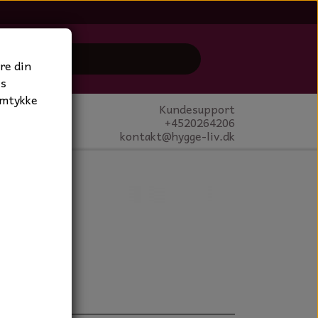
re din
es
amtykke
Kundesupport
+4520264206
kontakt@hygge-liv.dk