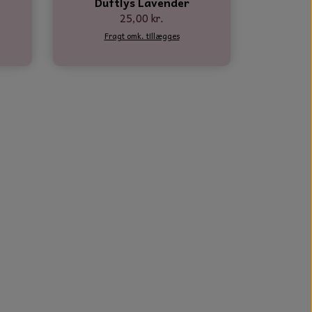
Duftlys Lavender
25,00 kr.
Fragt omk. tillægges