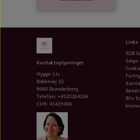
Links
B2B l
Salgs-
Kontaktoplysninger
Cooki
Hygge-Liv
Fortr
Bakkevej 15
Konta
8660 Skanderborg
Betal
Telefon: +4520264206
Bliv f
CVR: 41419466
bloms