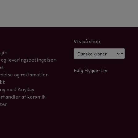
Vis på shop
ogin
 og leveringsbetingelser
es
Følg Hygge-Liv
ydelse og reklamation
kt
ing med Anyday
orhandler af keramik
ter