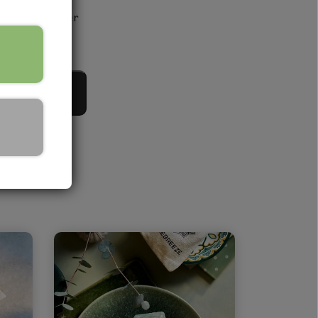
antiske stunder
til kurv