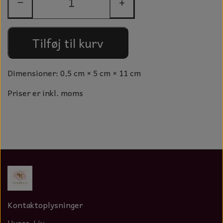
−
+
GLAS KUGLER
TIL BOLIG
GLAS KRYSTALLER OG ORNAMENTER
KERAMIK BLOMSTER
Tilføj til kurv
MAD OG HYGGE
Dimensioner: 0,5 cm × 5 cm × 11 cm
DUFT BLOKKE
Priser er inkl. moms
VINDSPIL
LAMPESKÆRME TIL VINGLAS
HAMAM HÅNDKLÆDER
KERAMIK HUSNUMRE
HAVE PYNT
Kontaktoplysninger
DUFTLYS
Hygge-Liv