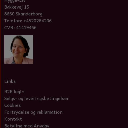
Bakkevej 15
NOTES OG GÆSTEBØGER
8660 Skanderborg
CANDLE HOUSES
Telefon: +4520264206
CVR: 41419466
GLAS DECOR
DUFTBLOKKE OG TILBEHØR
KERAMIK BLOMSTER
Links
B2B login
Salgs- og leveringsbetingelser
Cookies
Fortrydelse og reklamation
Kontakt
Betaling med Anyday