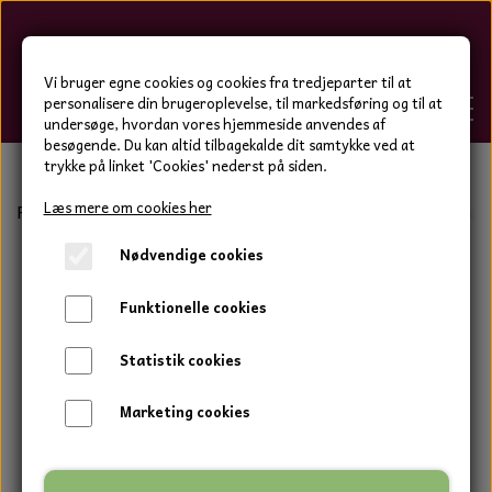
Hygge-Liv
Vi bruger egne cookies og cookies fra tredjeparter til at
personalisere din brugeroplevelse, til markedsføring og til at
undersøge, hvordan vores hjemmeside anvendes af
besøgende. Du kan altid tilbagekalde dit samtykke ved at
trykke på linket 'Cookies' nederst på siden.
FORSIDE
Læs mere om cookies her
Forside
Bolig og have
Keramik tal og bogstaver
Cordo
Nødvendige cookies
WEBSHOP
BOLIG OG HAVE
Funktionelle cookies
HJEMMESKO OG TØJ
DUFTBLOKKE OG TILBEHØR
HJEMMESKO OG TØJ
Statistik cookies
HJEMMESKO
SPOT VARER
DUFT BLOKKE
HJEMMESKO
RESTSALG
VINDSPIL
Marketing cookies
LÆDER BÆLTER - TASKER - CAPS
SKIND & HYNDER
LAMMESKIND OG SÆDEHYNDER
TERMOSTRØMPER LEGGINGS
ILLUMINO VINDSPIL
KERAMIK BLOMSTER
KERAMIK FADE
MAMMOTH
TERMOSTRØMPER LEGGINGS
STRØMPEBUKSER
GOTLAND LAMMESKIND