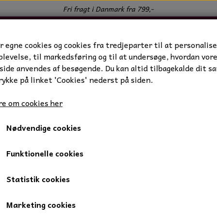
Fri fragt i Danmark fra 799,-
r egne cookies og cookies fra tredjeparter til at personalise
levelse, til markedsføring og til at undersøge, hvordan vor
ide anvendes af besøgende. Du kan altid tilbagekalde dit s
rykke på linket 'Cookies' nederst på siden.
e om cookies her
Nødvendige cookies
staver
Cordoba
Nr H
Nr H
Funktionelle cookies
Statistik cookies
45,00 kr.
Marketing cookies