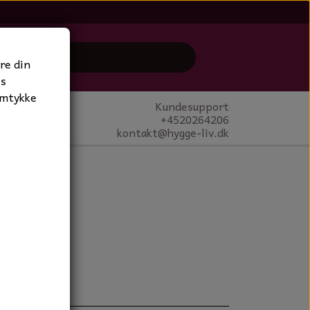
re din
es
amtykke
Kundesupport
+4520264206
kontakt@hygge-liv.dk