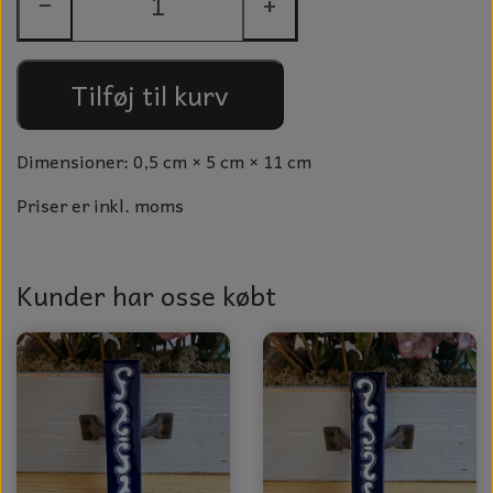
−
+
GLAS KUGLER
TIL BOLIG
GLAS KRYSTALLER OG ORNAMENTER
KERAMIK BLOMSTER
Tilføj til kurv
MAD OG HYGGE
Dimensioner: 0,5 cm × 5 cm × 11 cm
DUFT BLOKKE
Priser er inkl. moms
VINDSPIL
LAMPESKÆRME TIL VINGLAS
Kunder har osse købt
HAMAM HÅNDKLÆDER
KERAMIK HUSNUMRE
HAVE PYNT
DUFTLYS