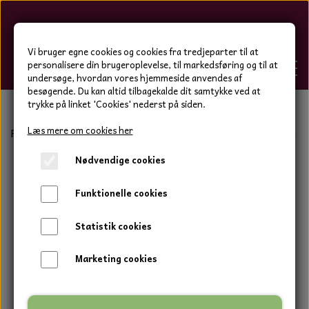
Hygge-Liv
Vi bruger egne cookies og cookies fra tredjeparter til at
personalisere din brugeroplevelse, til markedsføring og til at
undersøge, hvordan vores hjemmeside anvendes af
besøgende. Du kan altid tilbagekalde dit samtykke ved at
trykke på linket 'Cookies' nederst på siden.
FORSIDE
Læs mere om cookies her
Forside
Bolig og have
Keramik tal og bogstaver
Cordo
Nødvendige cookies
WEBSHOP
BOLIG OG HAVE
Funktionelle cookies
HJEMMESKO OG TØJ
DUFTBLOKKE OG TILBEHØR
HJEMMESKO OG TØJ
Statistik cookies
HJEMMESKO
SPOT VARER
DUFT BLOKKE
HJEMMESKO
RESTSALG
VINDSPIL
Marketing cookies
LÆDER BÆLTER - TASKER - CAPS
SKIND & HYNDER
LAMMESKIND OG SÆDEHYNDER
TERMOSTRØMPER LEGGINGS
ILLUMINO VINDSPIL
KERAMIK BLOMSTER
KERAMIK FADE
MAMMOTH
TERMOSTRØMPER LEGGINGS
STRØMPEBUKSER
GOTLAND LAMMESKIND