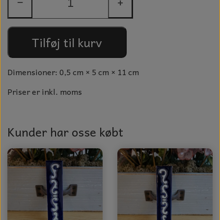
−
+
GLAS KUGLER
TIL BOLIG
GLAS KRYSTALLER OG ORNAMENTER
KERAMIK BLOMSTER
Tilføj til kurv
MAD OG HYGGE
Dimensioner: 0,5 cm × 5 cm × 11 cm
DUFT BLOKKE
Priser er inkl. moms
VINDSPIL
LAMPESKÆRME TIL VINGLAS
Kunder har osse købt
HAMAM HÅNDKLÆDER
KERAMIK HUSNUMRE
HAVE PYNT
DUFTLYS