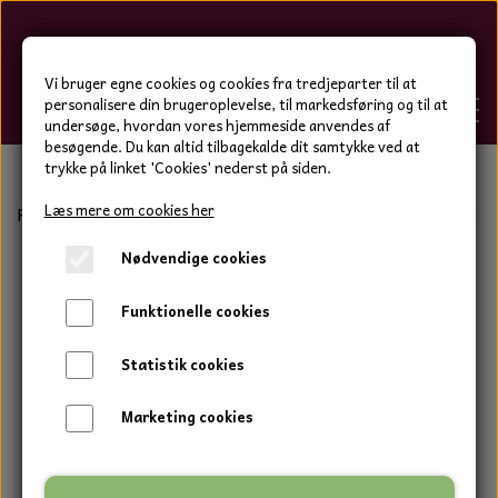
Hygge-Liv
Vi bruger egne cookies og cookies fra tredjeparter til at
personalisere din brugeroplevelse, til markedsføring og til at
undersøge, hvordan vores hjemmeside anvendes af
besøgende. Du kan altid tilbagekalde dit samtykke ved at
trykke på linket 'Cookies' nederst på siden.
FORSIDE
Læs mere om cookies her
Forside
Bolig og have
Keramik tal og bogstaver
Cordo
Nødvendige cookies
WEBSHOP
BOLIG OG HAVE
Funktionelle cookies
HJEMMESKO OG TØJ
DUFTBLOKKE OG TILBEHØR
HJEMMESKO OG TØJ
Statistik cookies
HJEMMESKO
SPOT VARER
DUFT BLOKKE
HJEMMESKO
RESTSALG
VINDSPIL
Marketing cookies
LÆDER BÆLTER - TASKER - CAPS
SKIND & HYNDER
LAMMESKIND OG SÆDEHYNDER
TERMOSTRØMPER LEGGINGS
ILLUMINO VINDSPIL
KERAMIK BLOMSTER
KERAMIK FADE
MAMMOTH
TERMOSTRØMPER LEGGINGS
STRØMPEBUKSER
GOTLAND LAMMESKIND