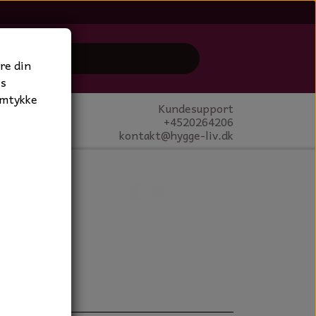
re din
es
amtykke
Kundesupport
+4520264206
kontakt@hygge-liv.dk