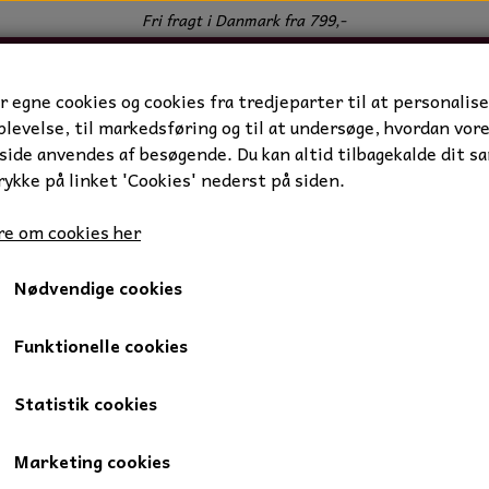
Fri fragt i Danmark fra 799,-
r egne cookies og cookies fra tredjeparter til at personalise
levelse, til markedsføring og til at undersøge, hvordan vor
ide anvendes af besøgende. Du kan altid tilbagekalde dit s
rykke på linket 'Cookies' nederst på siden.
e om cookies her
Nødvendige cookies
gler
Turkis
Turkis
Funktionelle cookies
Statistik cookies
80,00 kr.
Marketing cookies