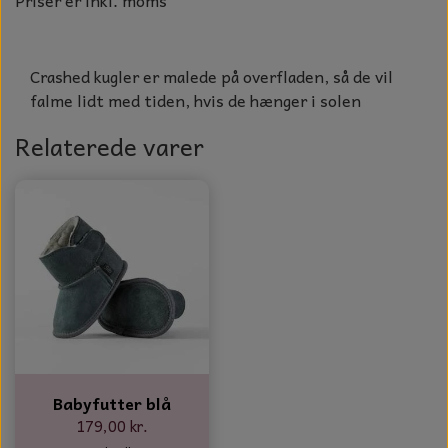
Priser er inkl. moms
NOTES OG GÆSTEBØGER
CANDLE HOUSES
Crashed kugler er malede på overfladen, så de vil
falme lidt med tiden, hvis de hænger i solen
GLAS DECOR
Relaterede varer
DUFTBLOKKE OG TILBEHØR
KERAMIK BLOMSTER
Babyfutter blå
179,00 kr.