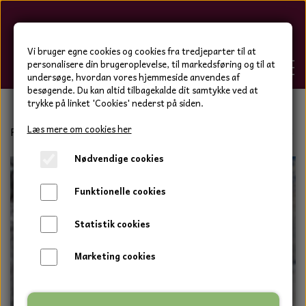
Hygge-Liv
Vi bruger egne cookies og cookies fra tredjeparter til at
personalisere din brugeroplevelse, til markedsføring og til at
undersøge, hvordan vores hjemmeside anvendes af
besøgende. Du kan altid tilbagekalde dit samtykke ved at
trykke på linket 'Cookies' nederst på siden.
FORSIDE
Læs mere om cookies her
Forside
Bolig og have
Vindspil
Illumino vindspil
Stj
Nødvendige cookies
WEBSHOP
BOLIG OG HAVE
Funktionelle cookies
HJEMMESKO OG TØJ
DUFTBLOKKE OG TILBEHØR
HJEMMESKO OG TØJ
Statistik cookies
HJEMMESKO
SPOT VARER
DUFT BLOKKE
HJEMMESKO
RESTSALG
VINDSPIL
Marketing cookies
LÆDER BÆLTER - TASKER - CAPS
SKIND & HYNDER
LAMMESKIND OG SÆDEHYNDER
TERMOSTRØMPER LEGGINGS
ILLUMINO VINDSPIL
KERAMIK BLOMSTER
KERAMIK FADE
MAMMOTH
TERMOSTRØMPER LEGGINGS
STRØMPEBUKSER
GOTLAND LAMMESKIND