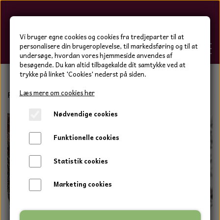
Hygge-Liv
Vi bruger egne cookies og cookies fra tredjeparter til at
personalisere din brugeroplevelse, til markedsføring og til at
undersøge, hvordan vores hjemmeside anvendes af
besøgende. Du kan altid tilbagekalde dit samtykke ved at
trykke på linket 'Cookies' nederst på siden.
FORSIDE
Læs mere om cookies her
Forside
Bolig og have
Have dekoration
Rødkælk i træ
Nødvendige cookies
WEBSHOP
BOLIG OG HAVE
Funktionelle cookies
HJEMMESKO OG TØJ
DUFTBLOKKE OG TILBEHØR
HJEMMESKO OG TØJ
Statistik cookies
HJEMMESKO
SPOT VARER
DUFT BLOKKE
HJEMMESKO
RESTSALG
VINDSPIL
Marketing cookies
LÆDER BÆLTER - TASKER - CAPS
SKIND & HYNDER
LAMMESKIND OG SÆDEHYNDER
TERMOSTRØMPER LEGGINGS
ILLUMINO VINDSPIL
KERAMIK BLOMSTER
KERAMIK FADE
MAMMOTH
TERMOSTRØMPER LEGGINGS
STRØMPEBUKSER
GOTLAND LAMMESKIND