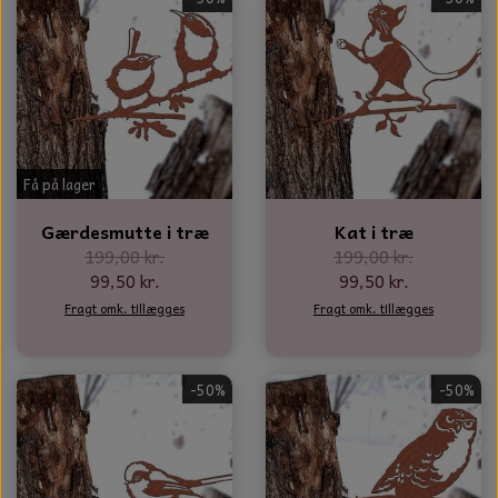
NOTES OG GÆSTEBØGER
CANDLE HOUSES
GLAS DECOR
DUFTBLOKKE OG TILBEHØR
Få på lager
KERAMIK BLOMSTER
Gærdesmutte i træ
Kat i træ
199,00 kr.
199,00 kr.
99,50 kr.
99,50 kr.
Fragt omk. tillægges
Fragt omk. tillægges
-50%
-50%