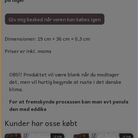
GLAS KUGLER
TIL BOLIG
GLAS KRYSTALLER OG ORNAMENTER
Giv mig besked når varen kan købes igen
KERAMIK BLOMSTER
MAD OG HYGGE
Dimensioner: 19 cm × 36 cm × 0,3 cm
DUFT BLOKKE
Priser er inkl. moms
VINDSPIL
OBS!! Produktet vil være blank når du modtager
LAMPESKÆRME TIL VINGLAS
det, men vil hurtig begynde at ruste i det danske
klima.
HAMAM HÅNDKLÆDER
For at fremskynde processen kan man evt pensle
KERAMIK HUSNUMRE
den med eddike
HAVE PYNT
Kunder har osse købt
DUFTLYS
-50%
-50%